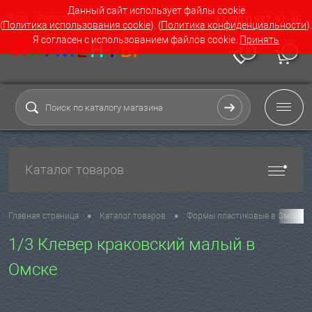
Данный сайт использует файлы cookie
Вход
Регистрация
+7 (903) 927-91-46
(
Политика использования cookie
). (
Политика конфиденциальности
).
Я согласен с использованием файлов cookie.
Принять
0
0
Каталог товаров
•
•
Главная страница
Каталог товаров
Формы пластиковые в Омске
1/3 Клевер краковский малый в
Омске