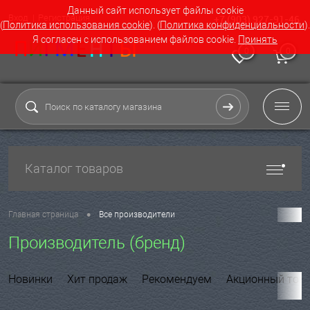
Данный сайт использует файлы cookie
Вход
Регистрация
+7 (903) 927-91-46
(
Политика использования cookie
). (
Политика конфиденциальности
).
Я согласен с использованием файлов cookie.
Принять
0
0
Каталог товаров
•
Главная страница
Все производители
Производитель (бренд)
Новинки
Хит продаж
Рекомендуем
Акционный тов