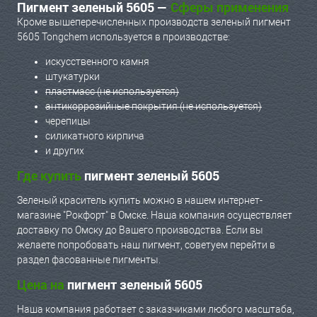
Пигмент зеленый 5605 —
Сферы применения
Кроме вышеперечисленных производств зеленый пигмент
5605 Tongchem используется в производстве:
искусственного камня
штукатурки
пластмасс (не используется)
антикоррозийные покрытия (не используется)
черепицы
силикатного кирпича
и других
Где купить
пигмент зеленый 5605
Зеленый краситель купить можно в нашем интернет-
магазине "Рокфорт" в Омске. Наша компания осуществляет
доставку по Омску до Вашего производства. Если вы
желаете попробовать наш пигмент, советуем перейти в
раздел фасованные пигменты.
Цена на
пигмент зеленый 5605
Наша компания работает с заказчиками любого масштаба,