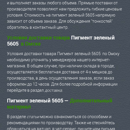
и выполняет заказы любого объема. Прямые поставки от
производителя позволяют нам предложить гибкие ценовые
условия. Стоимость на пигмент зеленый 5605 напрямую
зависит от объема заказа. Для обсуждения "тонкостей"
обратитесь в контактный центр.
Условия доставки товара
Пигмент зеленый
5605
в Омске
Условия доставки товара Пигмент зеленый 5605 по Омску
необходимо уточнять у менеджеров нашего интернет-
магазина. В общем случае, при наличии склада в городе,
осуществляется бесплатная доставка от 4-х мешков до
производства, в день осуществления заказа, если заказ
оформлен до 12 часов. Для более подробной информации
перейдите в раздел
доставка
.
Пигмент зеленый 5605 —
Дополнительный
материал
В разделе
статьи
можно ознакомиться со способами и
рекомендациями по производству. Также не стесняйтесь
обращаться на ватцап, в чат-сервис, пишите нам письма.