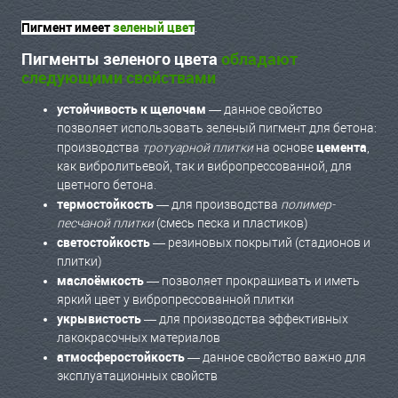
Пигмент имеет
зеленый цвет
.
Пигменты зеленого цвета
обладают
следующими свойствами
устойчивость к щелочам
— данное свойство
позволяет использовать зеленый пигмент для бетона:
цемента
производства
тротуарной плитки
на основе
,
как вибролитьевой, так и вибропрессованной, для
цветного бетона.
термостойкость
— для производства
полимер-
песчаной плитки
(смесь песка и пластиков)
светостойкость
— резиновых покрытий (стадионов и
плитки)
маслоёмкость
— позволяет прокрашивать и иметь
яркий цвет у вибропрессованной плитки
укрывистость
— для производства эффективных
лакокрасочных материалов
атмосферостойкость
— данное свойство важно для
эксплуатационных свойств