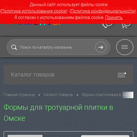
Данный сайт использует файлы cookie
Вход
Регистрация
+7 (903) 927-91-46
(
Политика использования cookie
). (
Политика конфиденциальности
).
Я согласен с использованием файлов cookie.
Принять
0
0
Каталог товаров
•
•
Главная страница
Каталог товаров
Формы пластиковые в Омске
Формы для тротуарной плитки в
Омске