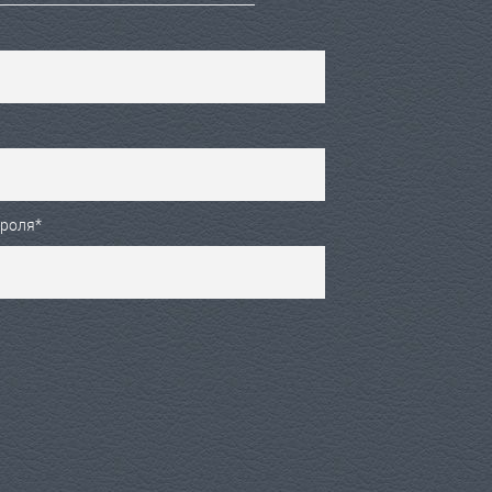
ароля
*