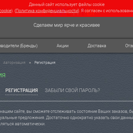
Данный сайт использует файлы cookie
cookie
). (
Политика конфиденциальности
). Я согласен с использован
Сделаем мир ярче и красивее
водители (Бренды)
Акции
Доставка
От
•
Авторизация
Регистрация
ия
РЕГИСТРАЦИЯ
ЗАБЫЛИ СВОЙ ПАРОЛЬ?
нашем сайте, вы сможете отслеживать состояние Ваших заказов, быт
уальные предложения. Достаточно однократно указать свои данные
вляться автоматически.