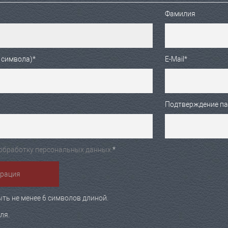
Фамилия
 символа)
*
E-Mail
*
Подтверждение п
обработку персональных данных.
*
ть не менее 6 символов длиной.
ля.