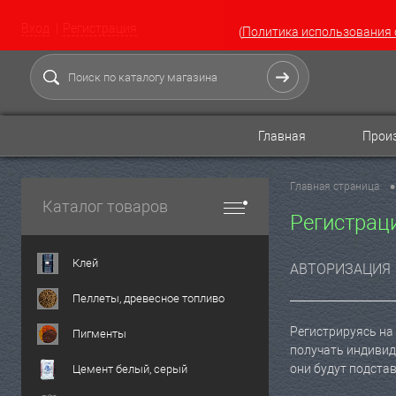
Вход
Регистрация
(
Политика использования 
Главная
Произ
•
Главная страница
Каталог товаров
Регистрац
Клей
АВТОРИЗАЦИЯ
Пеллеты, древесное топливо
Регистрируясь на 
Пигменты
получать индивид
они будут подста
Цемент белый, серый