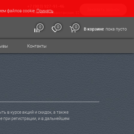
+7 (903) 927-91-46
Заказать звонок
ием файлов cookie.
Принять
г. Омск, ул. 1 Казахстанская, 32
0
0
0
В корзине
пока пусто
зывы
Контакты
ь в курсе акций и скидок, а также
 при регистрации, и в дальнейшем